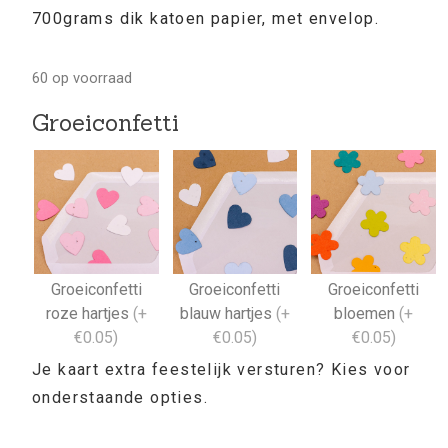
700grams dik katoen papier, met envelop.
60 op voorraad
Groeiconfetti
Groeiconfetti
Groeiconfetti
Groeiconfetti
roze hartjes
(
+
blauw hartjes
(
+
bloemen
(
+
€0.05
)
€0.05
)
€0.05
)
Je kaart extra feestelijk versturen? Kies voor
onderstaande opties.