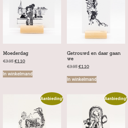
Moederdag
Getrouwd en daar gaan
we
€
3.95
€
1.10
€
3.95
€
1.10
In winkelmand
In winkelmand
Aanbieding!
Aanbieding!