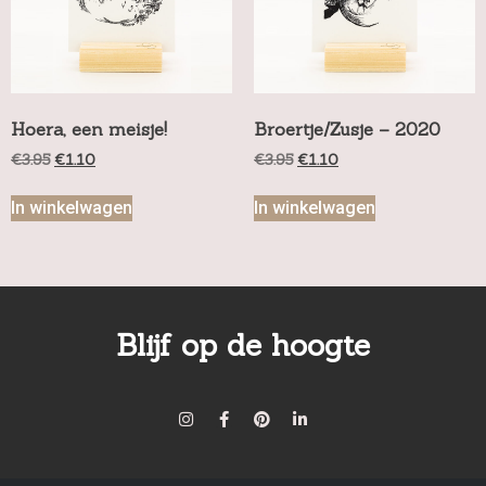
Hoera, een meisje!
Broertje/Zusje – 2020
€
3.95
€
1.10
€
3.95
€
1.10
In winkelwagen
In winkelwagen
Blijf op de hoogte